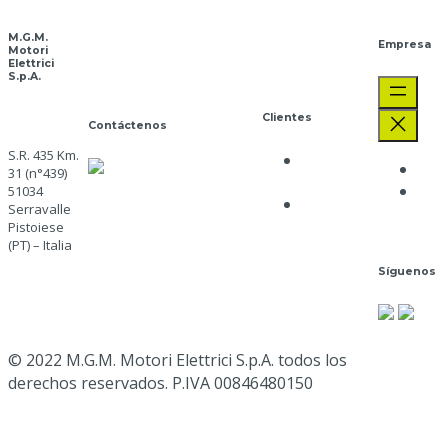
M.G.M.
Empresa
Motori
Elettrici
S.p.A.
Clientes
Contáctenos
S.R. 435 Km.
Política de
ATENCIÓN AL
The
31 (n°439)
privacidad
CLIENTE
+39 0573
Job
51034
Política de
Serravalle
91511
Opp
cookies
Pistoiese
mgm@mgmrestop.com
(PT) – Italia
Síguenos
Ir aquí
Google
Map
© 2022 M.G.M. Motori Elettrici S.p.A. todos los
derechos reservados. P.IVA 00846480150