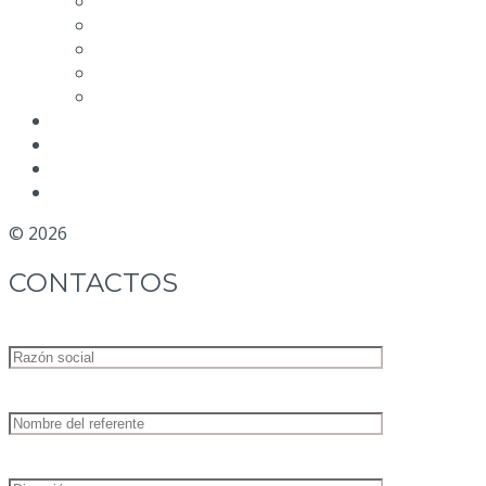
Vídeo Mantenimiento
Calidad MGM
Rendimiento
Etiquetado medioambiental de envases
Condiciones de venta
NOTICIAS
BLOG
DISTRIBUIDORES
CONTACTOS
© 2026
MGM Motor Stop
CONTACTOS