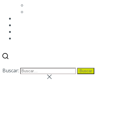
Etiquetado medioambiental de envases
Condiciones de venta
NOTICIAS
BLOG
DISTRIBUIDORES
CONTACTOS
Buscar
Menú
Buscar:
Buscar
Cerrar la búsqueda
Cerrar