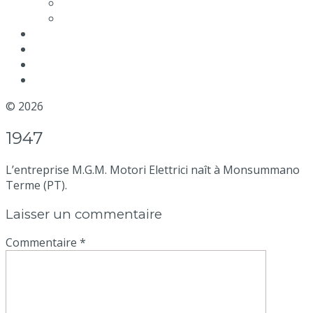
EFFICACITÉ
Conditions de vente
NOUVELLES
Blog
DISTRIBUTEURS
CONTACTEZ NOUS
© 2026
MGM Motor Stop
1947
L’entreprise M.G.M. Motori Elettrici naît à Monsummano
Terme (PT).
Laisser un commentaire
Commentaire
*