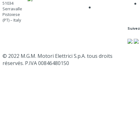
confidentialité
51034
+39 0573 91511
Politique de
Serravalle
mgm@mgmrestop.com
cookies
Pistoiese
(PT) – Italy
Suive
Itinéraire
Google
Map
© 2022 M.G.M. Motori Elettrici S.p.A. tous droits
réservés. P.IVA 00846480150