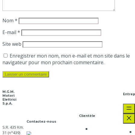
Nom
*
E-mail
*
Site web
Enregistrer mon nom, mon e-mail et mon site dans le
navigateur pour mon prochain commentaire.
M.G.M.
Entrep
Motori
Elettrici
S.p.A.
Clientèle
Contactez-nous
S.R. 435 Km.
Politique de
31 (n°439)
SERVICE CLIENT