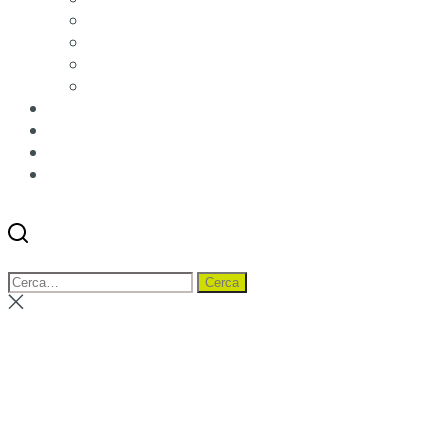
Qualità e Certificazioni
Rendimento
Etichettatura ambientale imballaggi
Condizioni di vendita
News
Blog
Distributori
Contatti
Cerca
Menu
Cerca:
Cerca
Chiudi
ricerca