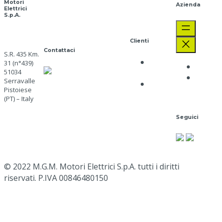
Motori
Azienda
Elettrici
S.p.A.
Clienti
Contattaci
S.R. 435 Km.
Privacy
31 (n°439)
Aziend
SERVIZIO CLIENTI
51034
Policy
Lavora
Serravalle
+39 0573 91511
Cookie
con no
Pistoiese
mgm@mgmrestop.com
Policy
(PT) – Italy
Naviga
Seguici
qui
Google
Map
© 2022 M.G.M. Motori Elettrici S.p.A. tutti i diritti
riservati. P.IVA 00846480150