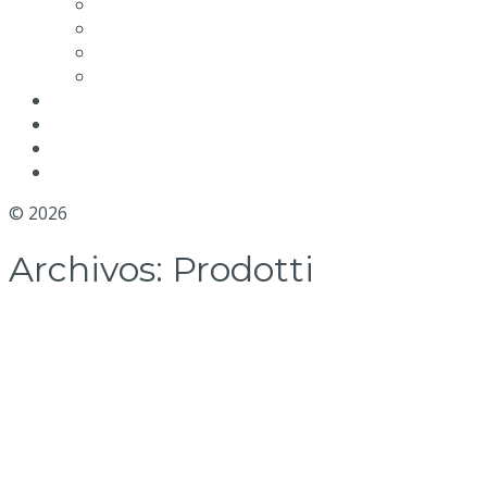
Calidad MGM
Rendimiento
Etiquetado medioambiental de envases
Condiciones de venta
NOTICIAS
BLOG
DISTRIBUIDORES
CONTACTOS
© 2026
MGM Motor Stop
Archivos:
Prodotti
Serie BA y BAX
Serie BM y BMX