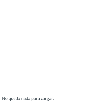
Serie BMBM
Serie BAH y BAHX
Serie SM y SMX
Serie R
No queda nada para cargar.