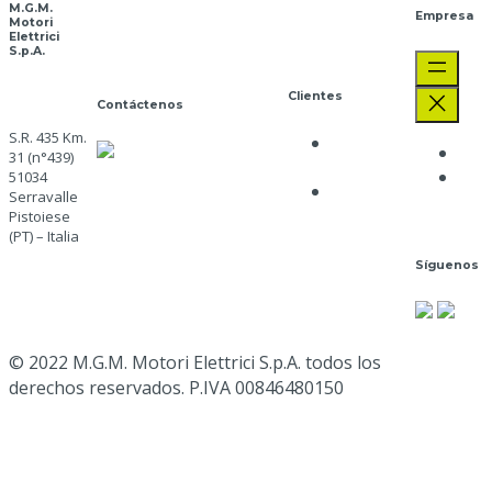
M.G.M.
Empresa
Motori
Elettrici
S.p.A.
Clientes
Contáctenos
S.R. 435 Km.
Política de
ATENCIÓN AL
The
31 (n°439)
privacidad
CLIENTE
+39 0573
Job
51034
Política de
Serravalle
91511
Opp
cookies
Pistoiese
mgm@mgmrestop.com
(PT) – Italia
Síguenos
Ir aquí
Google
Map
© 2022 M.G.M. Motori Elettrici S.p.A. todos los
derechos reservados. P.IVA 00846480150