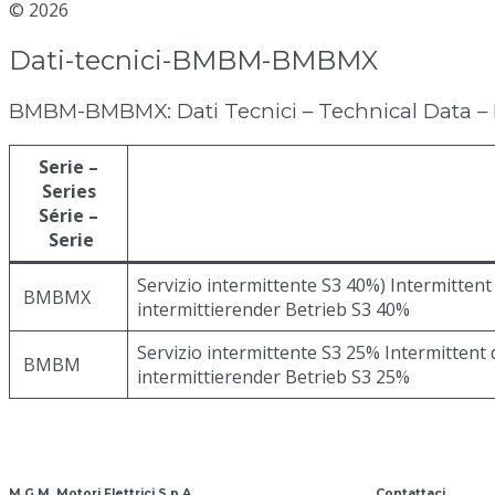
© 2026
MGM Motor Stop
Dati-tecnici-BMBM-BMBMX
BMBM-BMBMX: Dati Tecnici – Technical Data – F
Serie –
Series
Série –
Serie
Servizio intermittente S3 40%) Intermitten
BMBMX
intermittierender Betrieb S3 40%
Servizio intermittente S3 25% Intermittent
BMBM
intermittierender Betrieb S3 25%
Esenti dal Reg. (UE) 2019/1781 – Exempt from Reg. (EU)
M.G.M. Motori Elettrici S.p.A.
Contattaci