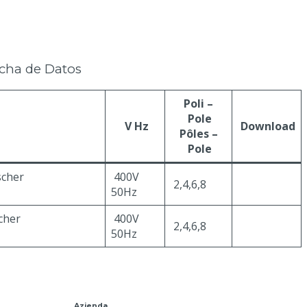
icha de Datos
Poli –
Pole
V Hz
Download
Pôles –
Pole
scher
400V
2,4,6,8
Click here
50Hz
cher
400V
2,4,6,8
Click here
50Hz
Azienda