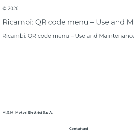
© 2026
MGM Motor Stop
Ricambi: QR code menu – Use and 
Ricambi: QR code menu – Use and Maintenanc
BA-BAX
BAX-BAHX
BM-BMX
BMX-BMOX
SM-SMX
M.G.M. Motori Elettrici S.p.A.
Contattaci