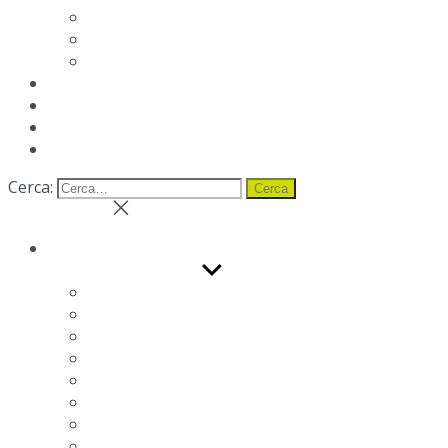
Rendimento
Etichettatura ambientale imballaggi
Condizioni di vendita
News
Blog
Distributori
Contatti
Cerca:
Cerca
Chiudi ricerca
Azienda
Mostra i sotto menu
Azienda
Sistema di gestione per la salute e sicurezza sul
Sostenibilità ambientale
Responsabilità sociale
Modello di Organizzazione, Gestione e Controllo
Parità di Genere
Segnalazioni-Whistleblowing
Lavora con noi