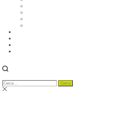
Qualità e Certificazioni
Rendimento
Etichettatura ambientale imballaggi
Condizioni di vendita
News
Blog
Distributori
Contatti
Cerca
Menu
Cerca:
Cerca
Chiudi
ricerca