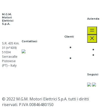
M.G.M.
Motori
Azienda
Elettrici
S.p.A.
Clienti
Contattaci
S.R. 435 Km.
Privacy
31 (n°439)
Aziend
SERVIZIO CLIENTI
51034
Policy
Lavora
Serravalle
+39 0573 91511
Cookie
con no
Pistoiese
mgm@mgmrestop.com
Policy
(PT) – Italy
Naviga
Seguici
qui
Google
Map
© 2022 M.G.M. Motori Elettrici S.p.A. tutti i diritti
riservati. P.IVA 00846480150