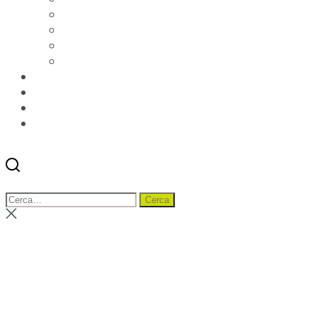
Qualità e Certificazioni
Rendimento
Etichettatura ambientale imballaggi
Condizioni di vendita
News
Blog
Distributori
Contatti
Cerca
Menu
Cerca:
Cerca
Chiudi
ricerca