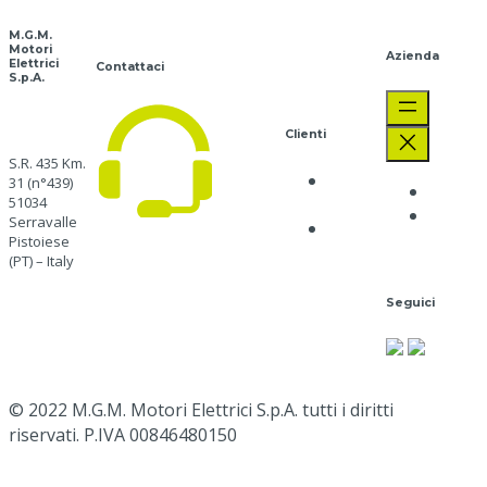
M.G.M.
Motori
Azienda
Elettrici
Contattaci
S.p.A.
Clienti
S.R. 435 Km.
Privacy
31 (n°439)
Aziend
51034
Policy
Lavora
Serravalle
Cookie
SERVIZIO CLIENTI
+39
con no
Pistoiese
Policy
(PT) – Italy
Naviga
Seguici
0573 91511
qui
mgm@mgmrestop.com
Google
Map
© 2022 M.G.M. Motori Elettrici S.p.A. tutti i diritti
riservati. P.IVA 00846480150